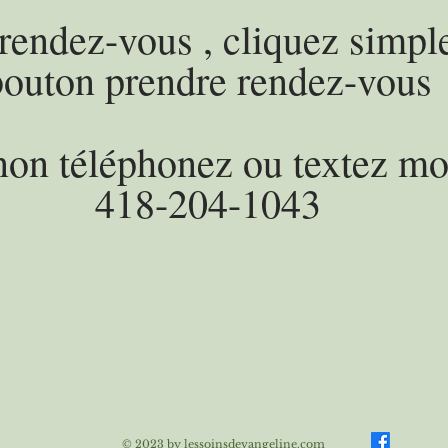
rendez-vous , cliquez simpl
bouto
n prendre rendez-vous
non téléph
onez ou textez mo
418-204-1043
© 2023 by lessoinsdevangeline.com