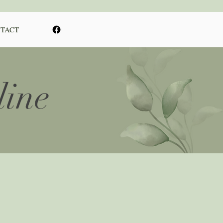
TACT
line