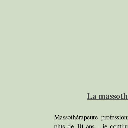
La massot
h
Massothérapeute profession
plus de 10 ans
, je conti